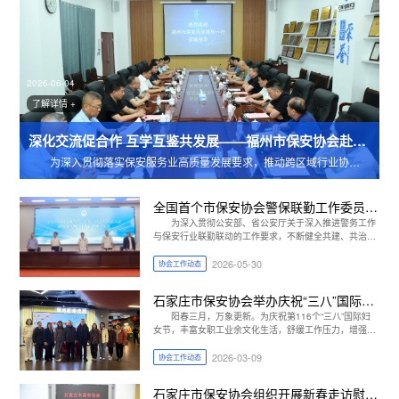
2026-06-04
了解详情 +
深化交流促合作 互学互鉴共发展——福州市保安协会赴石家庄市保安协会考察交流
为深入贯彻落实保安服务业高质量发展要求，推动跨区域行业协作与经验共享，2026年6月2日，福州市保安协会会长伍敏强率考察团到访石家庄
全国首个市保安协会警保联勤工作委员会
在石家庄成立
为深入贯彻公安部、省公安厅关于深入推进警务工作
与保安行业联勤联动的工作要求，不断健全共建、共治、
共享基层社会治理新机制
2026-05-30
协会工作动态
石家庄市保安协会举办庆祝“三八”国际妇
女节主题观影活动
阳春三月，万象更新。为庆祝第116个“三八”国际妇
女节，丰富女职工业余文化生活，舒缓工作压力，增强团
队凝聚力，3月6日下午，石家庄市保安协会、石家庄市公
安局治安管理支队及会员单位女职工代表，共同组织开展
2026-03-09
协会工作动态
了“巾帼心向党奋进新征程”主题观影活动。
石家庄市保安协会组织开展新春走访慰问