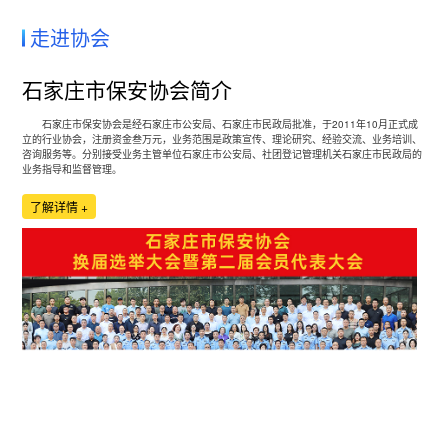
代表的意见建议
近平总书记在《求是》上发表重要文章《促进民营经济健康发展、高质
走进协会
学习语｜全面从严治党是全党的共同责任
量发展》指出，广大民营企业和民营企业家要勇担时代重任，敢作敢
为、善作善成。
近平总书记指出，“全面从严治党是全党的共同责任，必须分层分类建立
石家庄市保安协会简介
学习语｜弘扬企业家精神，专心致志做强做优做大企业
健全责任体系，以明确责任、压实责任推动各级党组织和广大党员、干
部知责、担责、履责”。
石家庄市保安协会是经石家庄市公安局、石家庄市民政局批准，于2011年10月正式成
2月17日，习近平总书记出席民营企业座谈会并发表重要讲话，鼓励广
立的行业协会，注册资金叁万元，业务范围是政策宣传、理论研究、经验交流、业务培训、
大民营企业和民营企业家要弘扬企业家精神，专心致志做强做优做大企
咨询服务等。分别接受业务主管单位石家庄市公安局、社团登记管理机关石家庄市民政局的
业，坚定做中国特色社会主义的建设者、中国式现代化的促进者。
业务指导和监督管理。
了解详情 +