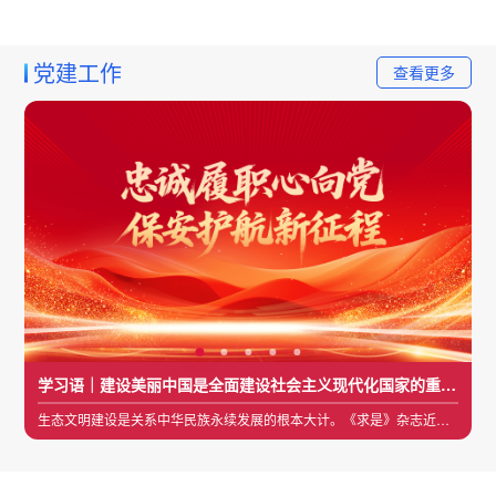
党建工作
查看更多
学习语｜建设美丽中国是全面建设社会主义现代化国家的重要目标
生态文明建设是关系中华民族永续发展的根本大计。《求是》杂志近日
学习语｜坚定不移走高质量发展之路
发表了习近平总书记重要文章《在全国生态环境保护大会上的讲话》
7月23日，中共中央在中南海召开党外人士座谈会，就当前经济形势和
学习语｜广大民营企业和民营企业家要勇担时代重任
下半年经济工作听取各民主党派中央、全国工商联负责人和无党派人士