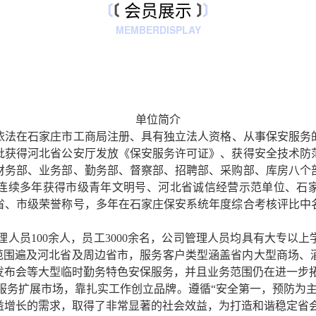
会员展示
MEMBERDISPLAY
单位简介
法在石家庄市工商局注册、具有独立法人资格、从事保安服务的
批获得河北省公安厅发放《保安服务许可证》、获得安全技术防
财务部、业务部、勤务部、督察部、招聘部、采购部、库房八个
连续多年获得市级青年文明号、河北省诚信经营示范单位、石
省、市级荣誉称号，多年在石家庄保安系统年度综合考核评比中
人员100余人，员工3000余名，公司管理人员均具有大专以
务范围遍及河北省及周边省市，服务客户类型涵盖省内大型商场、
发布会等大型临时勤务特色安保服务，并且业务范围仍在进一步
服务扩展市场，靠扎实工作创立品牌。遵循“安全第一，预防为主
益增长的需求，取得了非常显著的社会效益，为打造和谐稳定省