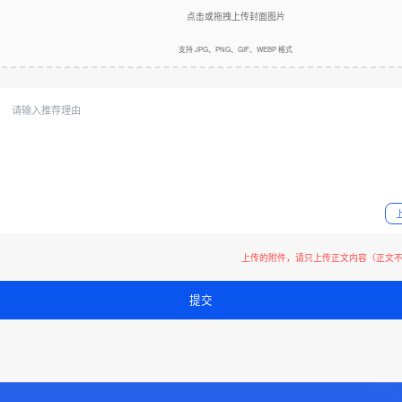
点击或拖拽上传封面图片
支持 JPG、PNG、GIF、WEBP 格式
上传的附件，请只上传正文内容（正文
提交